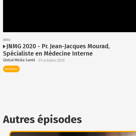
JNMG
JNMG 2020 - Pr. Jean-Jacques Mourad,
Spécialiste en Médecine Interne
Global Média Santé
01 octobre 2020
Partenaire
Se
connecter
Copier le lien
Facebook
Pas
encore
Twitter
de
Autres épisodes
compte
Linkedin
?
Mail
Pour