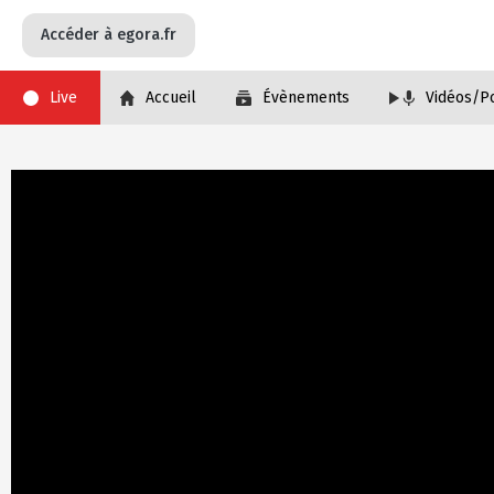
Skip
Contenu réservé aux inscrits
to
Accéder à egora.fr
main
navigation
Live
Accueil
Évènements
Vidéos/P
Image
Image
Image
Image