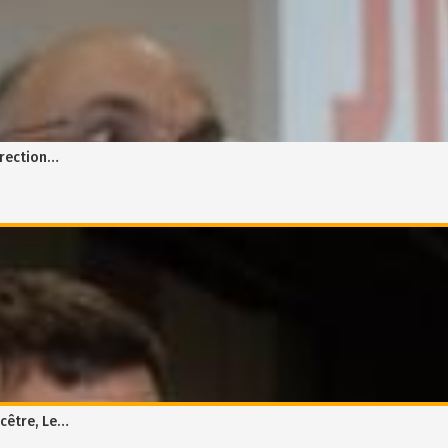
irection…
icêtre, Le…