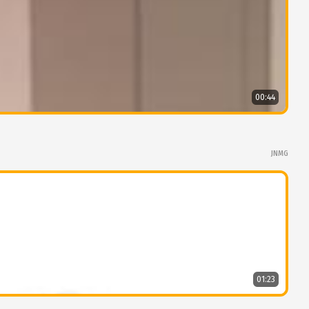
00:44
JNMG
01:23