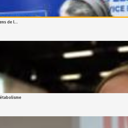
sens de l…
métabolisme