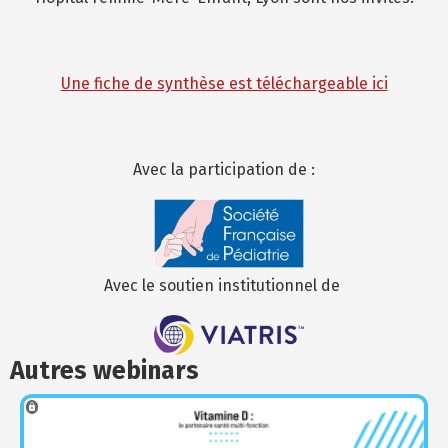
Une fiche de synthèse est téléchargeable ici
Avec la participation de :
Image
Avec le soutien institutionnel de
Image
Autres webinars
Se connecter
pier le lien
Pas
encore
Facebook