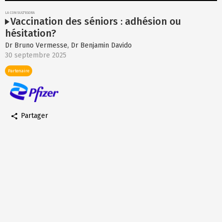
LA CONSULT'EGORA
Vaccination des séniors : adhésion ou
hésitation?
Dr Bruno Vermesse, Dr Benjamin Davido
30 septembre 2025
Partenaire
Image
Partager
Se connecter
pier le lien
Pas
Facebook
encore
de
compte
Twitter
?
Pour