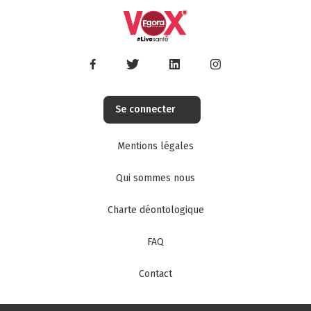
de
médecins
en
ligne
:
les
egoranautes
S'inscrire
Se connecter
Mentions légales
Système
d'authetification
des
Qui sommes nous
professionnels
de
santé
Charte déontologique
FAQ
Contact